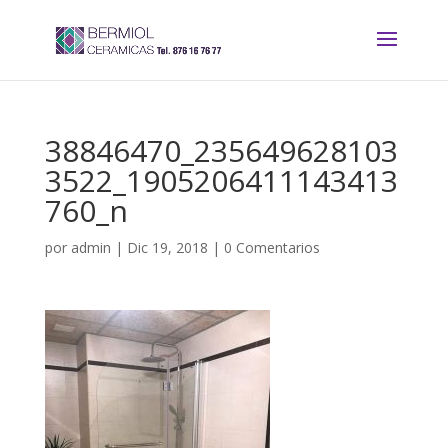
38846470_235649628103
3522_1905206411143413
760_n
por
admin
|
Dic 19, 2018
|
0 Comentarios