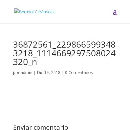
36872561_229866599348
3218_1114669297508024
320_n
por
admin
|
Dic 19, 2018
|
0 Comentarios
Enviar comentario